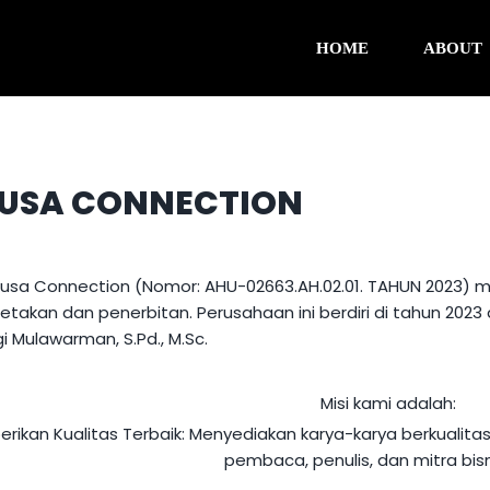
HOME
ABOUT
NUSA CONNECTION
Nusa Connection
(
Nomor
: AHU-02663.AH.02.01. TAHUN 2023)
m
etakan dan penerbitan. Perusahaan ini berdiri di tahun 2023
gi Mulawarman, S.Pd., M.Sc
.
Misi kami adalah:
erikan Kualitas Terbaik:
Menyediakan karya-karya berkualitas
pembaca, penulis, dan mitra bisn