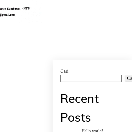
Cari
Ca
Recent
Posts
Hello world!